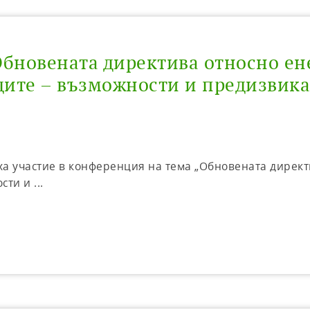
Обновената директива относно е
дите – възможности и предизвикат
ха участие в конференция на тема „Обновената дирек
ти и ...