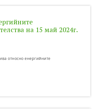
нергийните
елства на 15 май 2024г.
тива относно енергийните