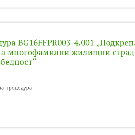
ура BG16FFPR003-4.001 „Подкреп
на многофамилни жилищни сград
 бедност“
 на процедура